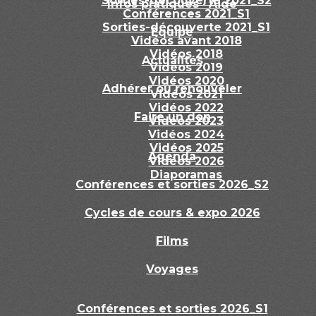
Sorties-découverte 2021_S2
Infos pratiques · Aide
Conférences 2021_S1
Sorties-découverte 2021_S1
Equipe
Vidéos avant 2018
Vidéos 2018
Actualités
Vidéos 2019
Vidéos 2020
Adhérer ou renouveler
Vidéos 2021
Vidéos 2022
Faire un don
Vidéos 2023
Vidéos 2024
Vidéos 2025
Agenda
Vidéos 2026
Diaporamas
Conférences et sorties 2026_S2
Cycles de cours & expo 2026
Films
Voyages
Conférences et sorties 2026_S1