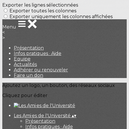
Exporter les lignes sélectionnées
Exporter toutes les colonnes
Exporter uniquement les colonnes affichées
Menu
<
>
Présentation
Infos pratiques · Aide
Equipe
Actualités
Adhérer ou renouveler
Faire un don
Ajoutez un logo, un bouton, des réseaux sociaux
Cliquez pour éditer
Les Ami·es de l'Université
▴
▾
Présentation
Infos pratiques · Aide