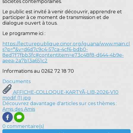
sociétés contemporaines.
Le public est invité à venir découvrir, apprendre et
participer à ce moment de transmission et de
dialogue ouvert à tous.
Le programme ici :
https://lecturepublique.cinor.org/iguana/www.main.cl
s?p=*&v=d6d7c9c4-57ca-4cf6-bdb0-
8ed7f7fbb3fc#contentitem=e73c48f8-d644-4b9e-
aeea-2a7b13a651c2
Informations au 0262 72 18 70
Documents
AFFICHE-COLLOQUE-KARTYÃ-LIB-2026-V10
modif (1).jpg
Découvrez davantage d'articles sur ces thèmes :
Amis des Amis
0 commentaire(s)