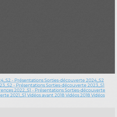
4_S2 - Présentations
Sorties-découverte 2024_S2
23_S2 - Présentations
Sorties-découverte 2023_S1
ences 2022_S1 - Présentations
Sorties-découverte
verte 2021_S1
Vidéos avant 2018
Vidéos 2018
Vidéos