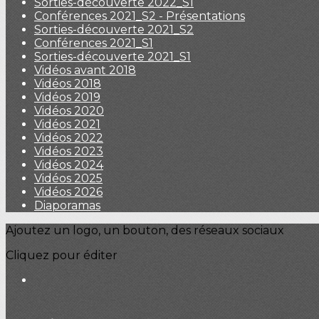
Sorties-découverte 2022_S1
Conférences 2021_S2 - Présentations
Sorties-découverte 2021_S2
Conférences 2021_S1
Sorties-découverte 2021_S1
Vidéos avant 2018
Vidéos 2018
Vidéos 2019
Vidéos 2020
Vidéos 2021
Vidéos 2022
Vidéos 2023
Vidéos 2024
Vidéos 2025
Vidéos 2026
Diaporamas
Ajoutez un logo, un bouton, des réseaux sociaux
Cliquez pour éditer