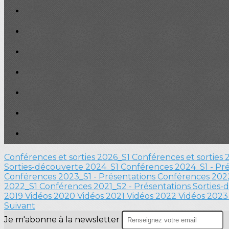
Conférences et sorties 2026_S1
Conférences et sorties
Sorties-découverte 2024_S1
Conférences 2024_S1 - Pr
Conférences 2023_S1 - Présentations
Conférences 2022
2022_S1
Conférences 2021_S2 - Présentations
Sorties-
2019
Vidéos 2020
Vidéos 2021
Vidéos 2022
Vidéos 202
Suivant
Je m'abonne à la newsletter