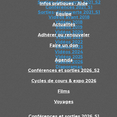
Sorties-découverte 2021_S2
Infos pratiques · Aide
Conférences 2021_S1
Sorties-découverte 2021_S1
Equipe
Vidéos avant 2018
Vidéos 2018
Actualités
Vidéos 2019
Vidéos 2020
Adhérer ou renouveler
Vidéos 2021
Vidéos 2022
Faire un don
Vidéos 2023
Vidéos 2024
Vidéos 2025
Agenda
Vidéos 2026
Diaporamas
Conférences et sorties 2026_S2
Cycles de cours & expo 2026
Films
Voyages
Conférences et sorties 2026_S1