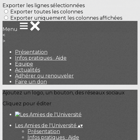
Exporter les lignes sélectionnées
Exporter toutes les colonnes
Exporter uniquement les colonnes affichées
Menu
<
>
Présentation
Infos pratiques · Aide
Equipe
Actualités
Adhérer ou renouveler
Faire un don
Ajoutez un logo, un bouton, des réseaux sociaux
Cliquez pour éditer
Les Ami·es de l'Université
▴
▾
Présentation
Infos pratiques · Aide