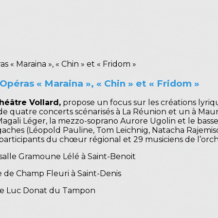
péras « Maraina », « Chin » et « Fridom »
héâtre Vollard,
propose un focus sur les créations lyri
 quatre concerts scénarisés à La Réunion et un à Mauri
 Magali Léger, la mezzo-soprano Aurore Ugolin et le bas
gaches (Léopold Pauline, Tom Leichnig, Natacha Rajemiso
participants du chœur régional et 29 musiciens de l’orc
salle Gramoune Lélé à Saint-Benoit
e de Champ Fleuri à Saint-Denis
tre Luc Donat du Tampon