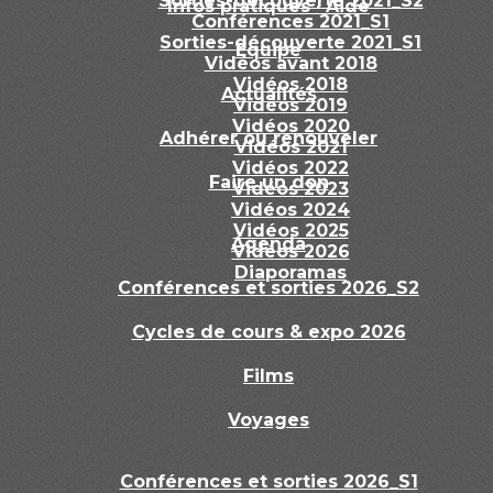
Sorties-découverte 2021_S2
Infos pratiques · Aide
Conférences 2021_S1
Sorties-découverte 2021_S1
Equipe
Vidéos avant 2018
Vidéos 2018
Actualités
Vidéos 2019
Vidéos 2020
Adhérer ou renouveler
Vidéos 2021
Vidéos 2022
Faire un don
Vidéos 2023
Vidéos 2024
Vidéos 2025
Agenda
Vidéos 2026
Diaporamas
Conférences et sorties 2026_S2
Cycles de cours & expo 2026
Films
Voyages
Conférences et sorties 2026_S1