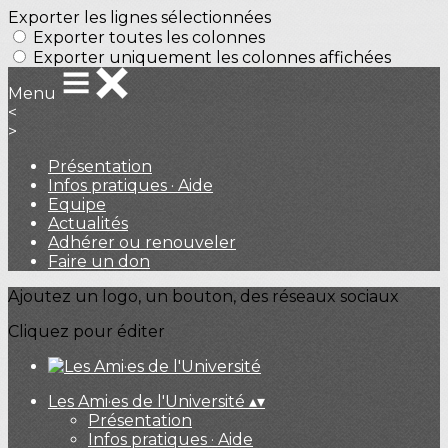
Exporter les lignes sélectionnées
Exporter toutes les colonnes
Exporter uniquement les colonnes affichées
Menu
<
>
Présentation
Infos pratiques · Aide
Equipe
Actualités
Adhérer ou renouveler
Faire un don
Ajoutez un logo, un bouton, des réseaux sociaux
Cliquez pour éditer
Les Ami·es de l'Université
▴
▾
Présentation
Infos pratiques · Aide