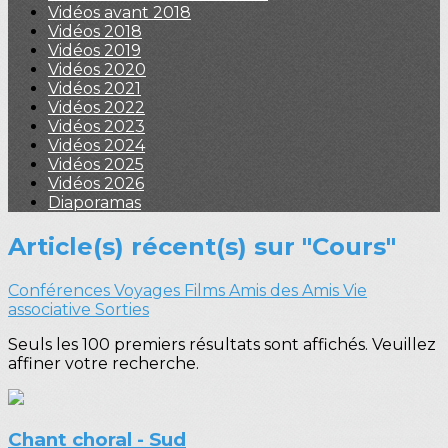
Vidéos avant 2018
Vidéos 2018
Vidéos 2019
Vidéos 2020
Vidéos 2021
Vidéos 2022
Vidéos 2023
Vidéos 2024
Vidéos 2025
Vidéos 2026
Diaporamas
Article(s) récent(s) sur "Cours"
Conférences
Voyages
Films
Amis des Amis
Vie
associative
Sorties
Seuls les 100 premiers résultats sont affichés. Veuillez
affiner votre recherche.
Chant choral - Sud