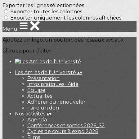
Exporter les lignes sélectionnées
Exporter toutes les colonnes
Exporter uniquement les colonnes affichées
Menu
Ajoutez un logo, un bouton, des réseaux sociaux
Cliquez pour éditer
Les Ami·es de l'Université
▴
▾
Présentation
Infos pratiques · Aide
Equipe
Actualités
Adhérer ou renouveler
Faire un don
Nos activités
▴
▾
Agenda
Conférences et sorties 2026_S2
Cycles de cours & expo 2026
Films