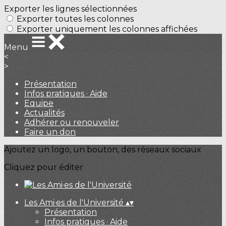
Exporter les lignes sélectionnées
Exporter toutes les colonnes
Exporter uniquement les colonnes affichées
Menu
<
>
Présentation
Infos pratiques · Aide
Equipe
Actualités
Adhérer ou renouveler
Faire un don
Ajoutez un logo, un bouton, des réseaux sociaux
Cliquez pour éditer
Les Ami·es de l'Université
▴
▾
Présentation
Infos pratiques · Aide