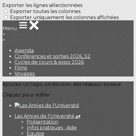
Exporter les lignes sélectionnées
Exporter toutes les colonnes
Exporter uniquement les colonnes affichées
Menu
<
>
Agenda
Conférences et sorties 2026_S2
Cycles de cours & expo 2026
Films
Voyages
Ajoutez un logo, un bouton, des réseaux sociaux
Cliquez pour éditer
Les Ami·es de l'Université
▴
▾
Présentation
Infos pratiques · Aide
Equipe