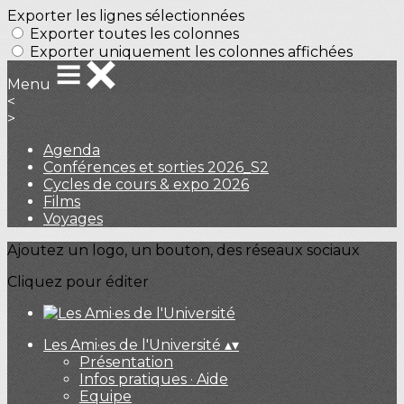
Exporter les lignes sélectionnées
Exporter toutes les colonnes
Exporter uniquement les colonnes affichées
Menu
<
>
Agenda
Conférences et sorties 2026_S2
Cycles de cours & expo 2026
Films
Voyages
Ajoutez un logo, un bouton, des réseaux sociaux
Cliquez pour éditer
Les Ami·es de l'Université
▴
▾
Présentation
Infos pratiques · Aide
Equipe