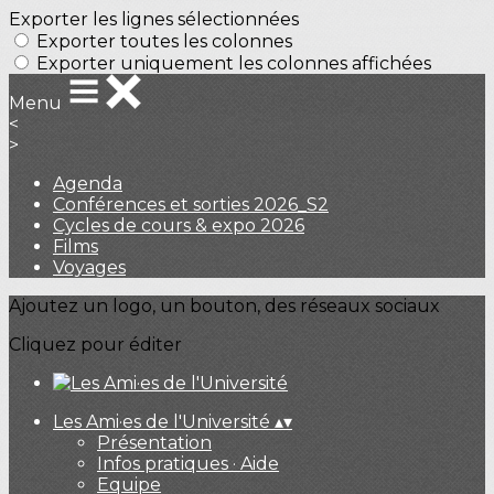
Exporter les lignes sélectionnées
Exporter toutes les colonnes
Exporter uniquement les colonnes affichées
Menu
<
>
Agenda
Conférences et sorties 2026_S2
Cycles de cours & expo 2026
Films
Voyages
Ajoutez un logo, un bouton, des réseaux sociaux
Cliquez pour éditer
Les Ami·es de l'Université
▴
▾
Présentation
Infos pratiques · Aide
Equipe