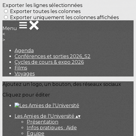
Exporter les lignes sélectionnées
Exporter toutes les colonnes
Exporter uniquement les colonnes affichées
Menu
<
>
Agenda
Conférences et sorties 2026_S2
Cycles de cours & expo 2026
Films
Voyages
Ajoutez un logo, un bouton, des réseaux sociaux
Cliquez pour éditer
Les Ami·es de l'Université
▴
▾
Présentation
Infos pratiques · Aide
Equipe