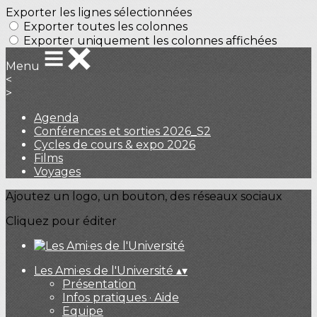
Exporter les lignes sélectionnées
Exporter toutes les colonnes
Exporter uniquement les colonnes affichées
Menu
<
>
Agenda
Conférences et sorties 2026_S2
Cycles de cours & expo 2026
Films
Voyages
Ajoutez un logo, un bouton, des réseaux sociaux
Cliquez pour éditer
Les Ami·es de l'Université
▴
▾
Présentation
Infos pratiques · Aide
Equipe