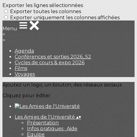
Exporter les lignes sélectionnées
Exporter toutes les colonnes
Exporter uniquement les colonnes affichées
Menu
<
>
Agenda
Conférences et sorties 2026_S2
Cycles de cours & expo 2026
Films
Voyages
Ajoutez un logo, un bouton, des réseaux sociaux
Cliquez pour éditer
Les Ami·es de l'Université
▴
▾
Présentation
Infos pratiques · Aide
Equipe