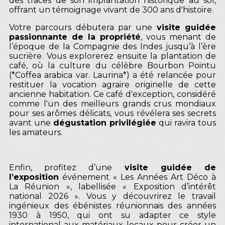
des traces de son implantation historique au sol,
offrant un témoignage vivant de 300 ans d'histoire.
Votre parcours débutera par une
visite guidée
passionnante de la propriété
, vous menant de
l’époque de la Compagnie des Indes jusqu’à l’ère
sucrière. Vous explorerez ensuite la plantation de
café, où la culture du célèbre Bourbon Pointu
(*Coffea arabica var. Laurina*) a été relancée pour
restituer la vocation agraire originelle de cette
ancienne habitation. Ce café d'exception, considéré
comme l'un des meilleurs grands crus mondiaux
pour ses arômes délicats, vous révélera ses secrets
avant une
dégustation privilégiée
qui ravira tous
les amateurs.
Enfin, profitez d’une
visite guidée de
l’exposition
événement « Les Années Art Déco à
La Réunion », labellisée « Exposition d’intérêt
national 2026 ». Vous y découvrirez le travail
ingénieux des ébénistes réunionnais des années
1930 à 1950, qui ont su adapter ce style
international aux matériaux locaux pour créer un