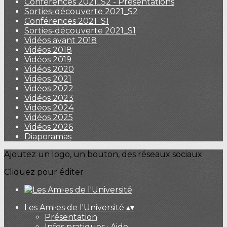
Conférences 2021_S2 - Présentations
Sorties-découverte 2021_S2
Conférences 2021_S1
Sorties-découverte 2021_S1
Vidéos avant 2018
Vidéos 2018
Vidéos 2019
Vidéos 2020
Vidéos 2021
Vidéos 2022
Vidéos 2023
Vidéos 2024
Vidéos 2025
Vidéos 2026
Diaporamas
Ajoutez un logo, un bouton, des réseaux sociaux
Cliquez pour éditer
Les Ami·es de l'Université
▴
▾
Présentation
Infos pratiques · Aide