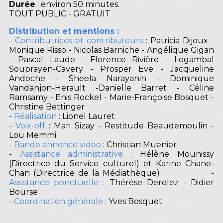
Durée
: environ 50 minutes.
TOUT PUBLIC - GRATUIT
Distribution et mentions :
-
Contributrices et contributeurs
: Patricia Dijoux -
Monique Risso - Nicolas Barniche - Angélique Gigan
- Pascal Laude - Florence Rivière - Logambal
Souprayen-Cavery - Prosper Eve - Jacqueline
Andoche - Sheela Narayanin - Dominique
Vandanjon-Herault -Danielle Barret - Céline
Ramsamy - Enis Rockel - Marie-Françoise Bosquet -
Christine Bettinger
-
Réalisation
: Lionel Lauret
-
Voix-off
: Mari Sizay - Restitude Beaudemoulin -
Lou Memmi
-
Bande annonce video
: Christian Muenier
-
Assistance administrative :
Hélène Mounissy
(Directrice du Service culturel) et Karine Chane-
Chan (Directrice de la Médiathèque) -
Assistance ponctuelle :
Thérèse Derolez - Didier
Bourse
-
Coordination générale
: Yves Bosquet