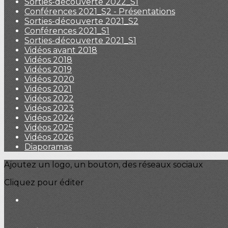
Sorties-découverte 2022_S1
Conférences 2021_S2 - Présentations
Sorties-découverte 2021_S2
Conférences 2021_S1
Sorties-découverte 2021_S1
Vidéos avant 2018
Vidéos 2018
Vidéos 2019
Vidéos 2020
Vidéos 2021
Vidéos 2022
Vidéos 2023
Vidéos 2024
Vidéos 2025
Vidéos 2026
Diaporamas
Ajoutez un logo, un bouton, des réseaux sociaux
Cliquez pour éditer