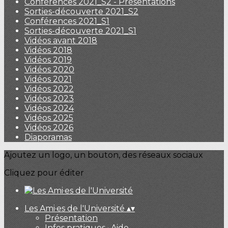
Conférences 2021_S2 - Présentations
Sorties-découverte 2021_S2
Conférences 2021_S1
Sorties-découverte 2021_S1
Vidéos avant 2018
Vidéos 2018
Vidéos 2019
Vidéos 2020
Vidéos 2021
Vidéos 2022
Vidéos 2023
Vidéos 2024
Vidéos 2025
Vidéos 2026
Diaporamas
Ajoutez un logo, un bouton, des réseaux sociaux
Cliquez pour éditer
Les Ami·es de l'Université
▴
▾
Présentation
Infos pratiques · Aide