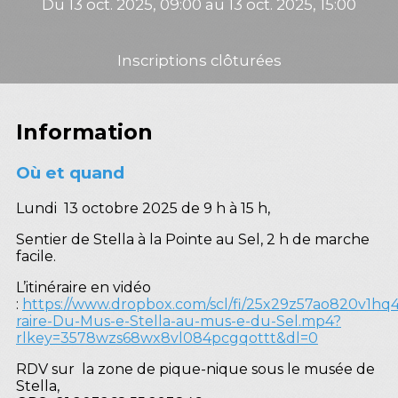
Du 13 oct. 2025, 09:00 au 13 oct. 2025, 15:00
Inscriptions clôturées
Information
Où et quand
Lundi 13 octobre 2025 de 9 h à 15 h,
Sentier de Stella à la Pointe au Sel, 2 h de marche
facile.
L’itinéraire en vidéo
:
https://www.dropbox.com/scl/fi/25x29z57ao820v1hq45
raire-Du-Mus-e-Stella-au-mus-e-du-Sel.mp4?
rlkey=3578wzs68wx8vl084pcgqottt&dl=0
RDV sur la zone de pique-nique sous le musée de
Stella,