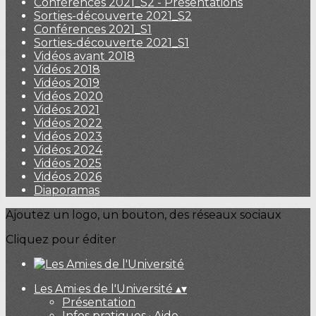
Conférences 2021_S2 - Présentations
Sorties-découverte 2021_S2
Conférences 2021_S1
Sorties-découverte 2021_S1
Vidéos avant 2018
Vidéos 2018
Vidéos 2019
Vidéos 2020
Vidéos 2021
Vidéos 2022
Vidéos 2023
Vidéos 2024
Vidéos 2025
Vidéos 2026
Diaporamas
Ajoutez un logo, un bouton, des réseaux sociaux
Cliquez pour éditer
Les Ami·es de l'Université
▴
▾
Présentation
Infos pratiques · Aide