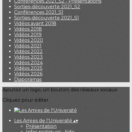
Conférences 2021_S2 - Présentations
Sorties-découverte 2021_S2
Conférences 2021_S1
Sorties-découverte 2021_S1
Vidéos avant 2018
Vidéos 2018
Vidéos 2019
Vidéos 2020
Vidéos 2021
Vidéos 2022
Vidéos 2023
Vidéos 2024
Vidéos 2025
Vidéos 2026
Diaporamas
Ajoutez un logo, un bouton, des réseaux sociaux
Cliquez pour éditer
Les Ami·es de l'Université
▴
▾
Présentation
Infos pratiques · Aide