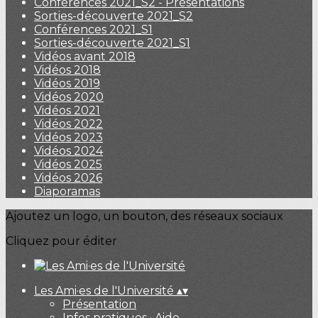
Conférences 2021_S2 - Présentations
Sorties-découverte 2021_S2
Conférences 2021_S1
Sorties-découverte 2021_S1
Vidéos avant 2018
Vidéos 2018
Vidéos 2019
Vidéos 2020
Vidéos 2021
Vidéos 2022
Vidéos 2023
Vidéos 2024
Vidéos 2025
Vidéos 2026
Diaporamas
Ajoutez un logo, un bouton, des réseaux sociaux
Cliquez pour éditer
Les Ami·es de l'Université
▴
▾
Présentation
Infos pratiques · Aide