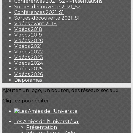
Conférences 2021_S2 - Présentations
Sorties-découverte 2021_S2
Conférences 2021_S1
Sorties-découverte 2021_S1
Vidéos avant 2018
Vidéos 2018
Vidéos 2019
Vidéos 2020
Vidéos 2021
Vidéos 2022
Vidéos 2023
Vidéos 2024
Vidéos 2025
Vidéos 2026
Diaporamas
Ajoutez un logo, un bouton, des réseaux sociaux
Cliquez pour éditer
Les Ami·es de l'Université
▴
▾
Présentation
Infos pratiques · Aide