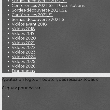
Sorties-découverte 2022_S1
Conférences 2021_S2 - Présentations
Sorties-découverte 2021_S2
Conférences 2021_S1
Sorties-découverte 2021_S1
Vidéos avant 2018
Vidéos 2018
Vidéos 2019
Vidéos 2020
Vidéos 2021
Vidéos 2022
Vidéos 2023
Vidéos 2024
Vidéos 2025
Vidéos 2026
Diaporamas
Ajoutez un logo, un bouton, des réseaux sociaux
Cliquez pour éditer