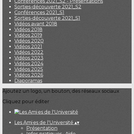
Conférences 2021_S2 - Présentations
Sorties-découverte 2021_S2
Conférences 2021_S1
Sorties-découverte 2021_S1
Vidéos avant 2018
Vidéos 2018
Vidéos 2019
Vidéos 2020
Vidéos 2021
Vidéos 2022
Vidéos 2023
Vidéos 2024
Vidéos 2025
Vidéos 2026
Diaporamas
Ajoutez un logo, un bouton, des réseaux sociaux
Cliquez pour éditer
Les Ami·es de l'Université
▴
▾
Présentation
Infos pratiques · Aide