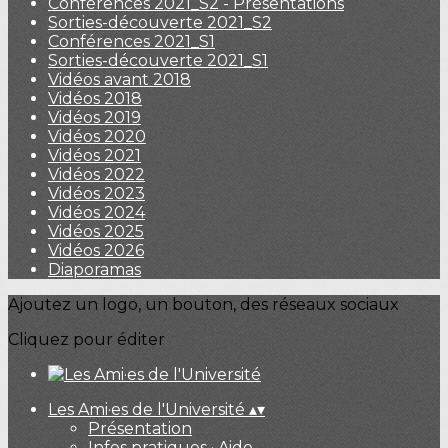
Conférences 2021_S2 - Présentations
Sorties-découverte 2021_S2
Conférences 2021_S1
Sorties-découverte 2021_S1
Vidéos avant 2018
Vidéos 2018
Vidéos 2019
Vidéos 2020
Vidéos 2021
Vidéos 2022
Vidéos 2023
Vidéos 2024
Vidéos 2025
Vidéos 2026
Diaporamas
Ajoutez un logo, un bouton, des réseaux sociaux
Cliquez pour éditer
Les Ami·es de l'Université
▴
▾
Présentation
Infos pratiques · Aide