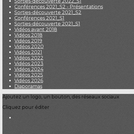
Sorties-découverte 2022_S1
Conférences 2021_S2 - Présentations
Sorties-découverte 2021_S2
Conférences 2021_S1
Sorties-découverte 2021_S1
Vidéos avant 2018
Vidéos 2018
Vidéos 2019
Vidéos 2020
Vidéos 2021
Vidéos 2022
Vidéos 2023
Vidéos 2024
Vidéos 2025
Vidéos 2026
Diaporamas
Ajoutez un logo, un bouton, des réseaux sociaux
Cliquez pour éditer