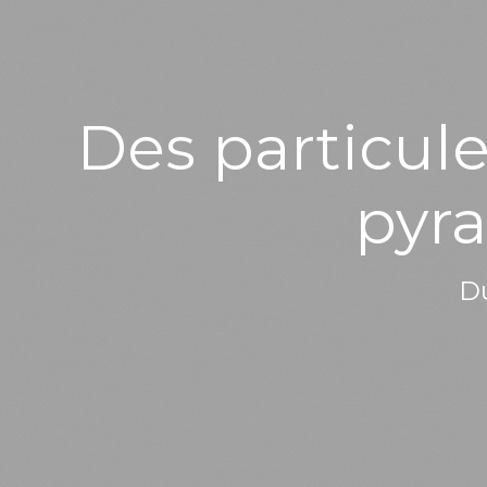
Des particul
pyra
Du