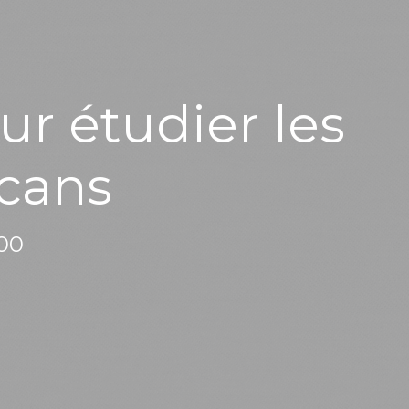
r étudier les
lcans
:00