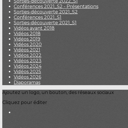
Sorties-découverte 2022_S1
Conférences 2021_S2 - Présentations
Sorties-découverte 2021_S2
Conférences 2021_S1
Sorties-découverte 2021_S1
Vidéos avant 2018
Vidéos 2018
Vidéos 2019
Vidéos 2020
Vidéos 2021
Vidéos 2022
Vidéos 2023
Vidéos 2024
Vidéos 2025
Vidéos 2026
Diaporamas
Ajoutez un logo, un bouton, des réseaux sociaux
Cliquez pour éditer