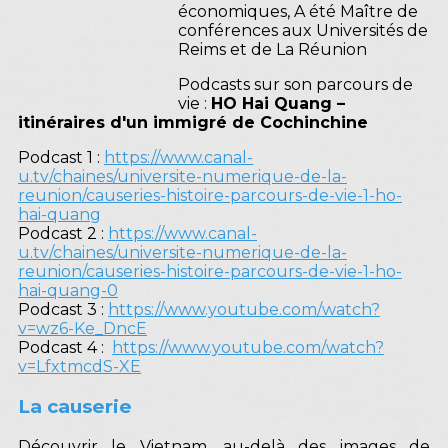
économiques, A été Maître de
conférences aux Universités de
Reims et de La Réunion
Podcasts sur son parcours de
vie :
HO Hai Quang –
itinéraires d'un immigré de Cochinchine
Podcast 1 :
https://www.canal-
u.tv/chaines/universite-numerique-de-la-
reunion/causeries-histoire-parcours-de-vie-1-ho-
hai-quang
Podcast 2 :
https://www.canal-
u.tv/chaines/universite-numerique-de-la-
reunion/causeries-histoire-parcours-de-vie-1-ho-
hai-quang-0
Podcast 3 :
https://www.youtube.com/watch?
v=wz6-Ke_DncE
Podcast 4 :
https://www.youtube.com/watch?
v=LfxtmcdS-XE
La causerie
Découvrir le Vietnam, au-delà des images de