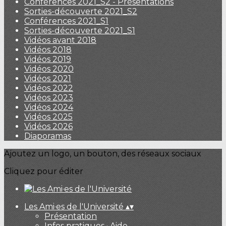
Conférences 2021_S2 - Présentations
Sorties-découverte 2021_S2
Conférences 2021_S1
Sorties-découverte 2021_S1
Vidéos avant 2018
Vidéos 2018
Vidéos 2019
Vidéos 2020
Vidéos 2021
Vidéos 2022
Vidéos 2023
Vidéos 2024
Vidéos 2025
Vidéos 2026
Diaporamas
Ajoutez un logo, un bouton, des réseaux sociaux
Cliquez pour éditer
Les Ami·es de l'Université
▴
▾
Présentation
Infos pratiques · Aide