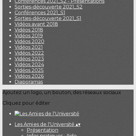
Conférences 2021_S2 - Présentations
Sorties-découverte 2021_S2
Conférences 2021_S1
Sorties-découverte 2021_S1
Vidéos avant 2018
Vidéos 2018
Vidéos 2019
Vidéos 2020
Vidéos 2021
Vidéos 2022
Vidéos 2023
Vidéos 2024
Vidéos 2025
Vidéos 2026
Diaporamas
Ajoutez un logo, un bouton, des réseaux sociaux
Cliquez pour éditer
Les Ami·es de l'Université
▴
▾
Présentation
Infos pratiques · Aide