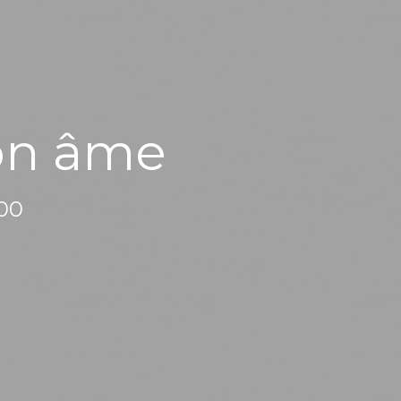
on âme
:00