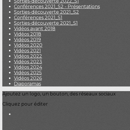
Sorties-découverte 2022_S1
Conférences 2021_S2 - Présentations
Sorties-découverte 2021_S2
Conférences 2021_S1
Sorties-découverte 2021_S1
Vidéos avant 2018
Vidéos 2018
Vidéos 2019
Vidéos 2020
Vidéos 2021
Vidéos 2022
Vidéos 2023
Vidéos 2024
Vidéos 2025
Vidéos 2026
Diaporamas
Ajoutez un logo, un bouton, des réseaux sociaux
Cliquez pour éditer