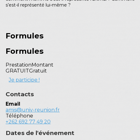
s’est-il représenté lui-même ?
Formules
Formules
Prestation
Montant
GRATUIT
Gratuit
Je participe !
Contacts
Email
amis@univ-reunion.fr
Téléphone
+262 692 77 49 20
Dates de l'événement