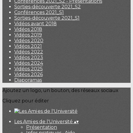
Conférences 2021_S2 - Présentations
Sorties-découverte 2021_S2
Conférences 2021_S1
Sorties-découverte 2021_S1
Vidéos avant 2018
Vidéos 2018
Vidéos 2019
Vidéos 2020
Vidéos 2021
Vidéos 2022
Vidéos 2023
Vidéos 2024
Vidéos 2025
Vidéos 2026
Diaporamas
Ajoutez un logo, un bouton, des réseaux sociaux
Cliquez pour éditer
Les Ami·es de l'Université
▴
▾
Présentation
Infos pratiques · Aide