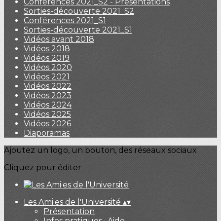
Conférences 2021_S2 - Présentations
Sorties-découverte 2021_S2
Conférences 2021_S1
Sorties-découverte 2021_S1
Vidéos avant 2018
Vidéos 2018
Vidéos 2019
Vidéos 2020
Vidéos 2021
Vidéos 2022
Vidéos 2023
Vidéos 2024
Vidéos 2025
Vidéos 2026
Diaporamas
Ajoutez un logo, un bouton, des réseaux sociaux
Cliquez pour éditer
Les Ami·es de l'Université
▴
▾
Présentation
Infos pratiques · Aide