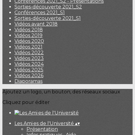
Conférences 2021_S2 - Présentations
Sorties-découverte 2021_S2
Conférences 2021_S1
Sorties-découverte 2021_S1
Vidéos avant 2018
Vidéos 2018
Vidéos 2019
Vidéos 2020
Vidéos 2021
Vidéos 2022
Vidéos 2023
Vidéos 2024
Vidéos 2025
Vidéos 2026
Diaporamas
Ajoutez un logo, un bouton, des réseaux sociaux
Cliquez pour éditer
Les Ami·es de l'Université
▴
▾
Présentation
Infos pratiques · Aide