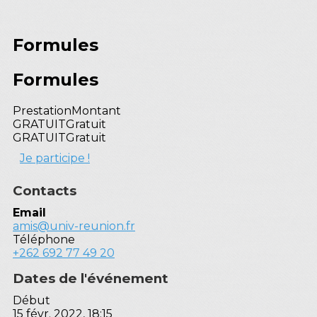
Formules
Formules
Prestation
Montant
GRATUIT
Gratuit
GRATUIT
Gratuit
Je participe !
Contacts
Email
amis@univ-reunion.fr
Téléphone
+262 692 77 49 20
Dates de l'événement
Début
15 févr. 2022, 18:15