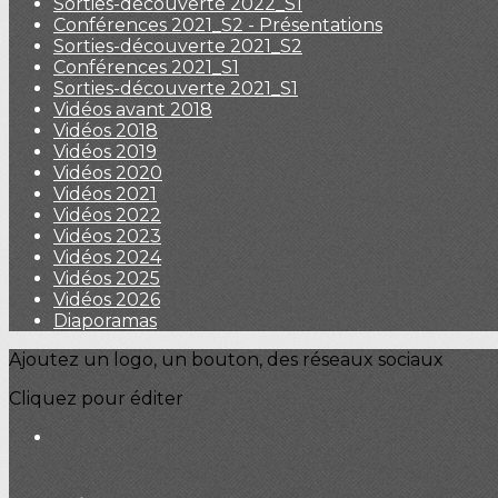
Sorties-découverte 2022_S1
Conférences 2021_S2 - Présentations
Sorties-découverte 2021_S2
Conférences 2021_S1
Sorties-découverte 2021_S1
Vidéos avant 2018
Vidéos 2018
Vidéos 2019
Vidéos 2020
Vidéos 2021
Vidéos 2022
Vidéos 2023
Vidéos 2024
Vidéos 2025
Vidéos 2026
Diaporamas
Ajoutez un logo, un bouton, des réseaux sociaux
Cliquez pour éditer