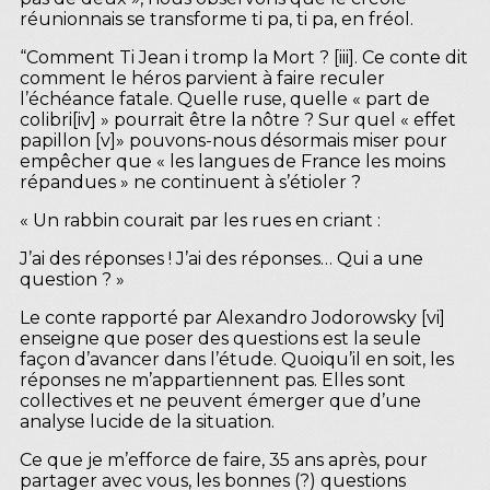
réunionnais se transforme ti pa, ti pa, en fréol.
“Comment Ti Jean i tromp la Mort ? [iii]. Ce conte dit
comment le héros parvient à faire reculer
l’échéance fatale. Quelle ruse, quelle « part de
colibri[iv] » pourrait être la nôtre ? Sur quel « effet
papillon [v]» pouvons-nous désormais miser pour
empêcher que « les langues de France les moins
répandues » ne continuent à s’étioler ?
« Un rabbin courait par les rues en criant :
J’ai des réponses ! J’ai des réponses… Qui a une
question ? »
Le conte rapporté par Alexandro Jodorowsky [vi]
enseigne que poser des questions est la seule
façon d’avancer dans l’étude. Quoiqu’il en soit, les
réponses ne m’appartiennent pas. Elles sont
collectives et ne peuvent émerger que d’une
analyse lucide de la situation.
Ce que je m’efforce de faire, 35 ans après, pour
partager avec vous, les bonnes (?) questions