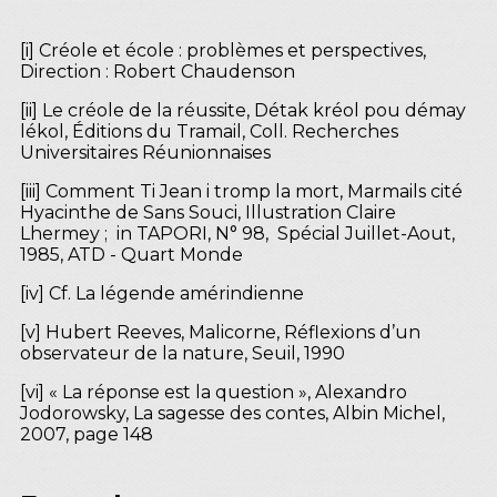
[i] Créole et école : problèmes et perspectives,
Direction : Robert Chaudenson
[ii] Le créole de la réussite, Détak kréol pou démay
lékol, Éditions du Tramail, Coll. Recherches
Universitaires Réunionnaises
[iii] Comment Ti Jean i tromp la mort, Marmails cité
Hyacinthe de Sans Souci, Illustration Claire
Lhermey ; in TAPORI, N° 98, Spécial Juillet-Aout,
1985, ATD - Quart Monde
[iv] Cf. La légende amérindienne
[v] Hubert Reeves, Malicorne, Réflexions d’un
observateur de la nature, Seuil, 1990
[vi] « La réponse est la question », Alexandro
Jodorowsky, La sagesse des contes, Albin Michel,
2007, page 148