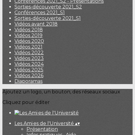
Conférences 2021_S2 - Présentations
Sorties-découverte 2021_S2
Conférences 2021_S1
Sorties-découverte 2021_S1
Vidéos avant 2018
Vidéos 2018
Vidéos 2019
Vidéos 2020
Vidéos 2021
Vidéos 2022
Vidéos 2023
Vidéos 2024
Vidéos 2025
Vidéos 2026
Diaporamas
Ajoutez un logo, un bouton, des réseaux sociaux
Cliquez pour éditer
Les Ami·es de l'Université
▴
▾
Présentation
Infos pratiques · Aide