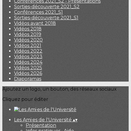
Conférences 2021_S2 - Présentations
Sorties-découverte 2021_S2
Conférences 2021_S1
Sorties-découverte 2021_S1
Vidéos avant 2018
Vidéos 2018
Vidéos 2019
Vidéos 2020
Vidéos 2021
Vidéos 2022
Vidéos 2023
Vidéos 2024
Vidéos 2025
Vidéos 2026
Diaporamas
Ajoutez un logo, un bouton, des réseaux sociaux
Cliquez pour éditer
Les Ami·es de l'Université
▴
▾
Présentation
Infos pratiques · Aide